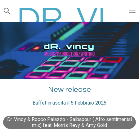
Vai
al
contenuto
principale
DR. VINCY
New release
Buffet in uscita il 5 Febbraio 2025
Dr. Vincy & Rocco Palazzo - Saibapour ( Afro sentimental
mix) feat. Morris Revy & Amy Gold