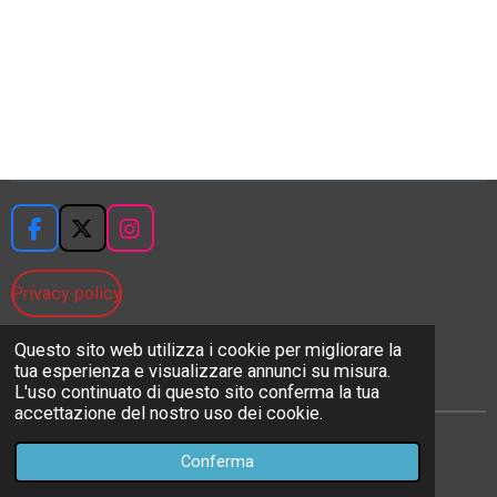
F
X
I
a
n
c
s
Privacy policy
e
t
b
a
o
g
Questo sito web utilizza i cookie per migliorare la
cookie
o
r
tua esperienza e visualizzare annunci su misura.
k
a
L'uso continuato di questo sito conferma la tua
m
accettazione del nostro uso dei cookie.
© 2023 Drvincy.it p.iva 05054381214
Conferma
Fornito da
Webador